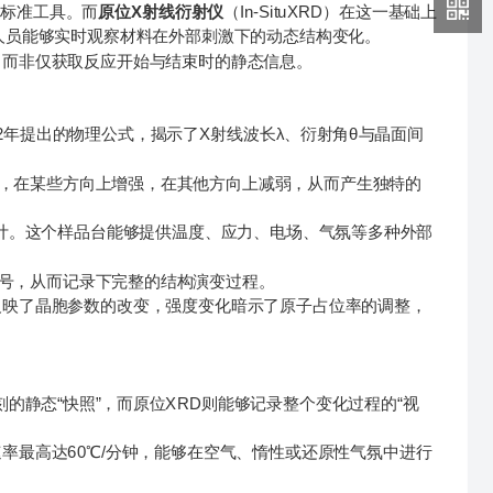
标准工具。而
原位X射线衍射仪
（In-SituXRD）在这一基础上
人员能够实时观察材料在外部刺激下的动态结构变化。
而非仅获取反应开始与结束时的静态信息。
12年提出的物理公式，揭示了X射线波长λ、衍射角θ与晶面间
，在某些方向上增强，在其他方向上减弱，从而产生独特的
计。这个样品台能够提供温度、应力、电场、气氛等多种外部
号，从而记录下完整的结构演变过程。
映了晶胞参数的改变，强度变化暗示了原子占位率的调整，
静态“快照”，而原位XRD则能够记录整个变化过程的“视
升温速率最高达60℃/分钟，能够在空气、惰性或还原性气氛中进行