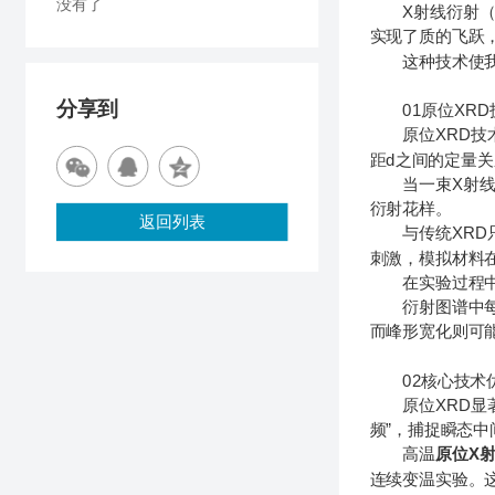
没有了
X射线衍射（X
实现了质的飞跃
这种技术使我们
分享到
01原位XRD
原位XRD技术的
距d之间的定量
当一束X射线照
衍射花样。
返回列表
与传统XRD只
刺激，模拟材料
在实验过程中，
衍射图谱中每个
而峰形宽化则可
02核心技术优
原位XRD显著
频”，捕捉瞬态
高温
原位X
连续变温实验。