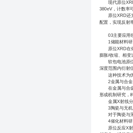
现代原位XRD
380eV，计数率
原位XRD还支
配置，实现反射
03主要应用
1储能材料研
原位XRD在储
膨胀/收缩、相
软包电池原位X
深度范围内衍射
这种技术为优化
2金属与合金
在金属与合金研
形成机制研究，
金属X射线分析
3陶瓷与无机
对于陶瓷与无机
4催化材料研
原位反应X射线