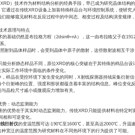
RD）技术作为材料结构分析的经典手段，早已成为研究晶体结构的
，它通过在传统XRD设备上加装特殊样品台与环境控制系统，使研究
能够窥见材料在反应过程中的中间态、相变过程及结构演变规律，
技术原理与特点
基础仍然是布拉格方程（2dsinθ=nλ），这一由布拉格父子在19
关系。
射到晶体样品时，会受到晶体中原子的散射，这些散射波相互干涉
能分析静态样品不同，原位XRD的核心突破在于其特殊的样品台设
在实际工作环境中面临的条件变化。
样品在受控环境下发生变化的同时，X射线探测器持续采集衍射信
衍射峰的位置、强度和形状都蕴含着丰富的结构信息。峰位变化反
能与晶粒尺寸减小或微观应力增加有关。
势：动态监测能力
的优势在于其实时动态监测能力。传统XRD只能提供材料在特定时刻的
中间相和可逆变化。
射线衍射仪
的变温范围可达-190℃至1600℃，甚至高达2000℃，
这种宽泛的温度范围为研究材料在不同热环境下的行为提供了可能。