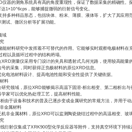
仪器的测角系统具有高的角度重现性，保证了数据采集的精确性。探
可达1×10^6cps，能够捕捉微弱的衍射信号变化。
持多种样品形态，包括块体、粉末、薄膜、液体等，扩大了其应用范
率测试、微区分析等扩展功能。
领域
究
能材料研究中发挥着不可替代的作用。它能够实时观察电极材料在充
变过程以及循环过程中的结构坍塌。
RD测量仪采用专门设计的夹具和透射式几何光路，使用较高能量的
信号的采集，同时获得正负极材料的原位XRD信息。
电池材料设计、提高电池性能和安全性提供了关键依据。
材料
究领域，原位XRD能够揭示高温下固溶-析出相变、第二相析出与
科学家可以优化热处理工艺，提高材料性能。
由于设备和技术的普及已逐步变成金属研究的常规方法，并用于动
非金属材料
非金属材料，原位XRD可以监测陶瓷烧结过程中的高温相变、玻璃
究
衍射仪集成了XRK900型化学反应器等附件，支持真空环境下持续