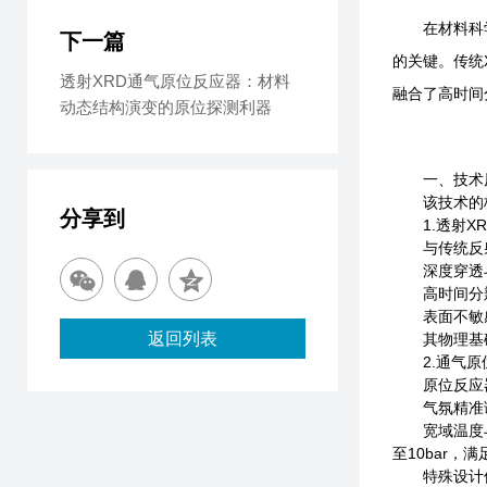
在材料科学、
下一篇
的关键。传统
透射XRD通气原位反应器：材料
融合了高时间
动态结构演变的原位探测利器
一、技术原
该技术的核
分享到
1.透射XR
与传统反射式
深度穿透与多
高时间分辨率
表面不敏感
返回列表
其物理基础遵
2.通气原
原位反应器
气氛精准调控
宽域温度与压
至10bar，
特殊设计保障