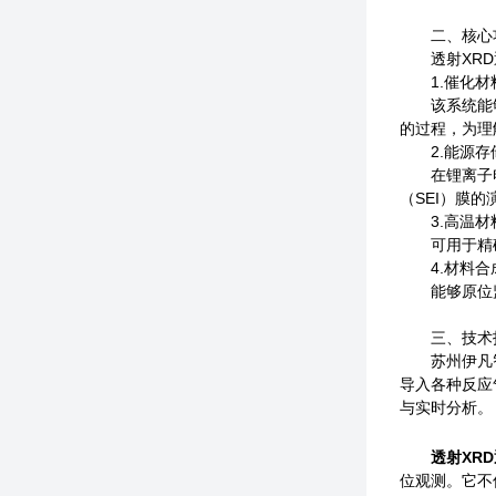
二、核心功
透射XRD通
1.催化材
该系统能够实
的过程，为理
2.能源存
在锂离子电池
（SEI）膜
3.高温材
可用于精确测
4.材料合
能够原位监控
三、技术指
苏州伊凡智通
导入各种反应
与实时分析。
透射XR
位观测。它不